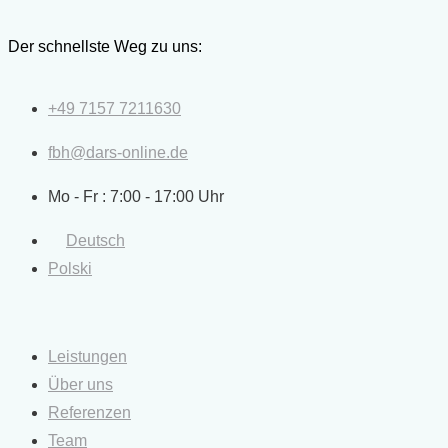
Zum
Inhalt
Der schnellste Weg zu uns:
springen
+49 7157 7211630
fbh@dars-online.de
Mo - Fr : 7:00 - 17:00 Uhr
Deutsch
Polski
Leistungen
Über uns
Referenzen
Team