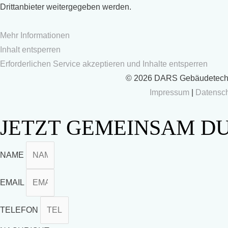
Drittanbieter weitergegeben werden.
Mehr Informationen
Inhalt entsperren
Erforderlichen Service akzeptieren und Inhalte entsperren
© 2026 DARS Gebäudetec
Impressum
|
Datensc
JETZT GEMEINSAM D
NAME
EMAIL
TELEFON