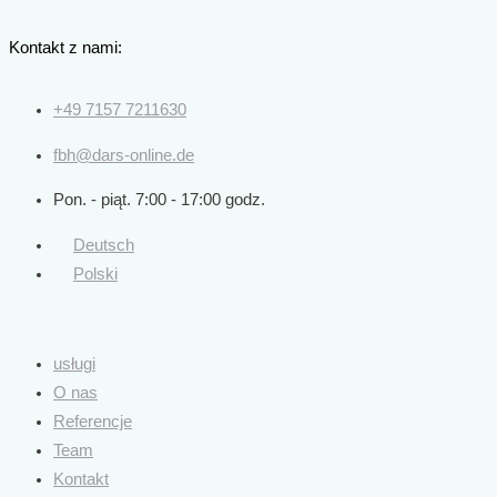
Skip
to
Kontakt z nami:
content
+49 7157 7211630
fbh@dars-online.de
Pon. - piąt. 7:00 - 17:00 godz.
Deutsch
Polski
usługi
O nas
Referencje
Team
Kontakt