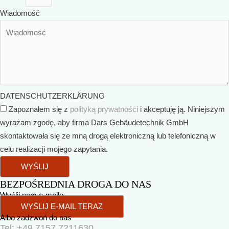
Wiadomość
DATENSCHUTZERKLÄRUNG
Zapoznałem się z
polityką prywatności
i akceptuję ją. Niniejszym
wyrażam zgodę, aby firma Dars Gebäudetechnik GmbH
skontaktowała się ze mną drogą elektroniczną lub telefoniczną w
celu realizacji mojego zapytania.
WYŚLIJ
BEZPOŚREDNIA DROGA DO NAS
Wyślij nam e-maila
WYŚLIJ E-MAIL TERAZ
Albo zadzwoń do nas
Tel: +49 7157 7211630